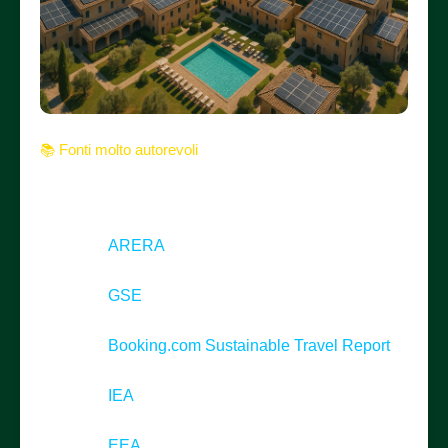
📚 Fonti molto autorevoli
Questi dati sono confermati da enti istituzionali e leader
del settore:
ARERA
– Incentivi per infrastrutture di
ricarica elettrica
GSE
– Accesso al meccanismo delle
Comunità Energetiche
Booking.com Sustainable Travel Report
–
Il 78% dei viaggiatori cerca strutture green
IEA
– L’e-mobility è strategica per la
transizione energetica
EEA
– Le strutture turistiche con energia