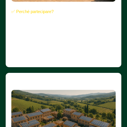
✅ Perché partecipare?
✔️ Attiri una clientela premium e fidelizzata
✔️ Differenzi la tua struttura su portali di prenotazione
✔️ Offri un servizio moderno, sostenibile e redditizio
✔️ Accedi a soluzioni tecniche e contrattuali
personalizzate