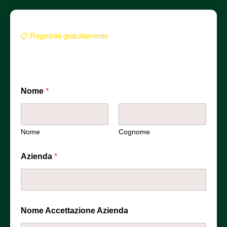
📋 Registrati gratuitamente
Compila il modulo per ricevere subito il link diretto al
webinar:
Nome
*
Nome
Cognome
Azienda
*
Nome Accettazione Azienda