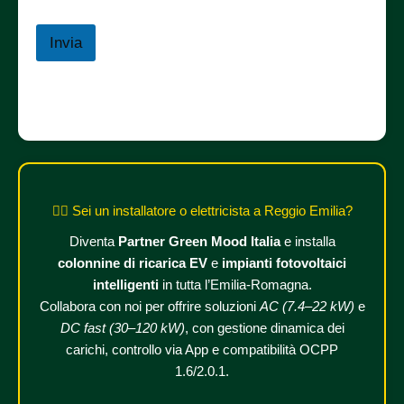
Invia
👷‍♂️ Sei un installatore o elettricista a Reggio Emilia?
Diventa
Partner Green Mood Italia
e installa
colonnine di ricarica EV
e
impianti fotovoltaici
intelligenti
in tutta l’Emilia-Romagna.
Collabora con noi per offrire soluzioni
AC (7.4–22 kW)
e
DC fast (30–120 kW)
, con gestione dinamica dei
carichi, controllo via App e compatibilità OCPP
1.6/2.0.1.