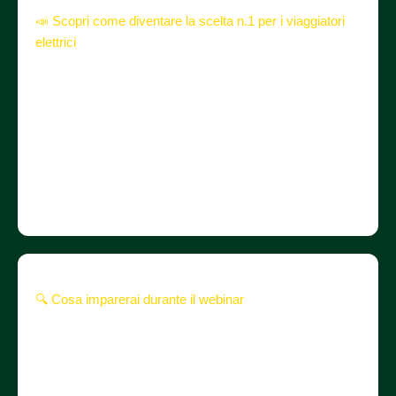
📣 Scopri come diventare la scelta n.1 per i viaggiatori
elettrici
In meno di 60 minuti ti mostreremo come scegliere la
colonnina giusta, quali requisiti tecnici verificare e quali
formule sono più adatte alla tua struttura. Vedrai come
ottenere visibilità su Booking, Airbnb, Google Maps e
tutte le App di Mobilità, massimizzando il ritorno
economico e l’immagine green del tuo hotel o B&B.
🔍 Cosa imparerai durante il webinar
✅ Come scegliere la colonnina giusta per il tuo hotel
✅ Requisiti tecnici minimi da verificare prima
dell’installazione
✅ Strategie per comparire su Booking, Airbnb, Google