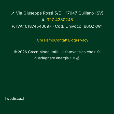
📍 Via Giuseppe Rossi 5/E – 17047 Quiliano (SV)
📱
327 4280245
P. IVA: 01874540097 · Cod. Univoco: 66OZKW1
Chi siamo
Contatti
Blog
Privacy
© 2026 Green Mood Italia – Il fotovoltaico che ti fa
guadagnare energia ⚡☀️💰
[wpdiscuz]