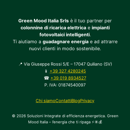
Green Mood Italia Srls
è il tuo partner per
colonnine di ricarica elettrica
e
impianti
fotovoltaici intelligenti
.
Ti aiutiamo a
guadagnare energia
e ad attrarre
nuovi clienti in modo sostenibile.
📍 Via Giuseppe Rossi 5/E – 17047 Quiliano (SV)
📱
+39 327 4280245
☎
+39 019 8934527
P. IVA: 01874540097
Chi siamo
Contatti
Blog
Privacy
© 2026 Soluzioni Integrate di efficienza energetica. Green
Mood Italia – l’energia che ti ripaga ⚡☀️💰