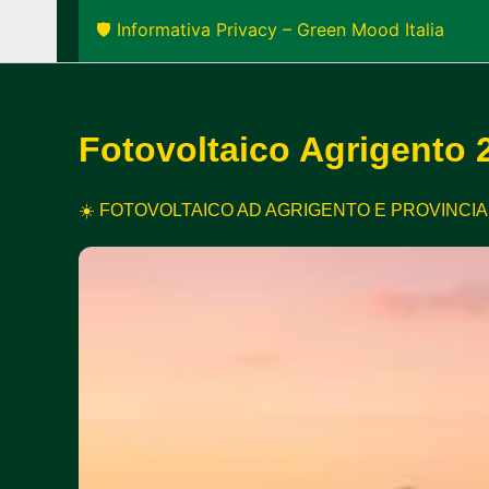
🛡️ Informativa Privacy – Green Mood Italia
Fotovoltaico Agrigento 
☀️ FOTOVOLTAICO AD AGRIGENTO E PROVINCIA 