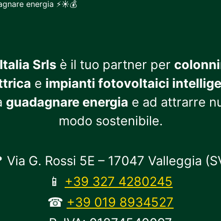
dagnare energia ⚡☀️💰
talia Srls
è il tuo partner per
colonni
ttrica
e
impianti fotovoltaici intellige
a
guadagnare energia
e ad attrarre nu
modo sostenibile.
 Via G. Rossi 5E – 17047 Valleggia (S
📱
+39 327 4280245
☎
+39 019 8934527