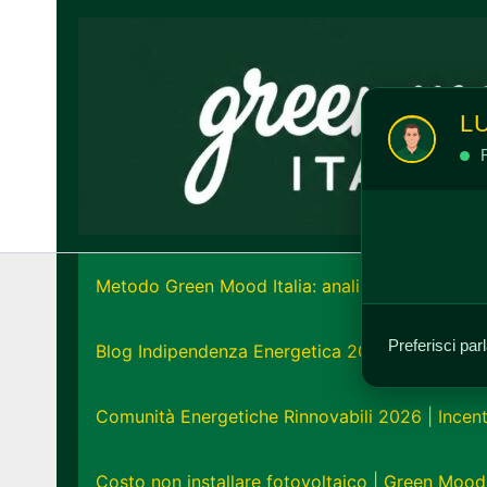
Vai
al
contenuto
L
R
Metodo Green Mood Italia: analisi e strategia e
Preferisci par
Blog Indipendenza Energetica 2026: Unisciti all
Comunità Energetiche Rinnovabili 2026 | Incent
Costo non installare fotovoltaico | Green Mood 