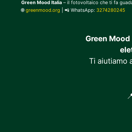
Green Mood Italia
– il fotovoltaico che ti fa gua
🌐
greenmood.org
| 📲 WhatsApp:
3274280245
Green Mood I
ele
Ti aiutiamo 
