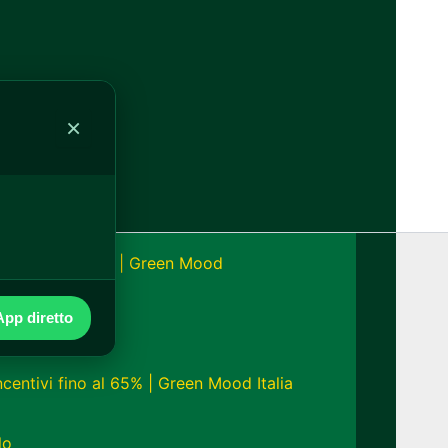
alia
×
onomia fino a 24h | Green Mood
pp diretto
ncentivi fino al 65% | Green Mood Italia
lo