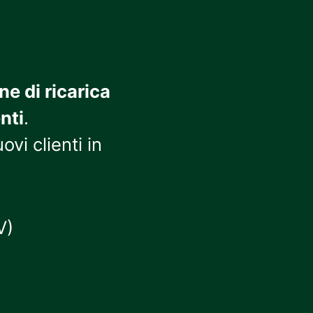
ne di ricarica
nti
.
ovi clienti in
V)