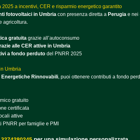
 2025 a incentivi, CER e risparmio energetico garantito
ti fotovoltaici in Umbria
con presenza diretta a
Perugia
e nei
e agricoltura.
ca gratuita
grazie all’autoconsumo
azie alle CER attive in Umbria
ivi a fondo perduto
del PNRR 2025
 in Umbria
 Energetiche Rinnovabili
, puoi ottenere contributi a fondo perd
mico gratuito
ne certificata
cali attive
ti PNRR per famiglie e PMI
 3274280245
per una simulazione personalizzata.