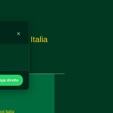
×
n Mood Italia
pp diretto
d Italia