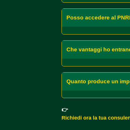
Posso accedere al PNR
Che vantaggi ho entra
Quanto produce un imp
👉
Richiedi ora la tua consul