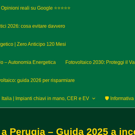
| Opinioni reali su Google ⭐⭐⭐⭐⭐
etici 2026: cosa evitare davvero
etico | Zero Anticipo 120 Mesi
lo – Autonomia Energetica
Fotovoltaico 2030: Proteggi il V
ovoltaico: guida 2026 per risparmiare
 Italia | Impianti chiavi in mano, CER e EV
🛡️ Informativ
 a Perugia – Guida 2025 a inc