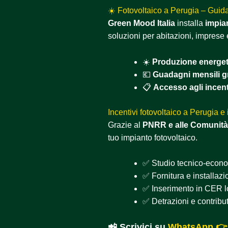
☀️ Fotovoltaico a Perugia – Guida
Green Mood Italia
installa
impian
soluzioni per abitazioni, imprese 
☀️
Produzione energeti
💶
Guadagni mensili gr
📋
Accesso agli incent
Incentivi fotovoltaico a Perugia e
Grazie al
PNRR e alle Comunità
tuo impianto fotovoltaico.
✅ Studio tecnico-econo
✅ Fornitura e installazio
✅ Inserimento in CER lo
✅ Detrazioni e contribu
📲 Scrivici su
WhatsApp 👉