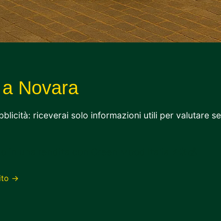
 a Novara
icità: riceverai solo informazioni utili per valutare s
o in una rendita con Green Mood Italia ⚡☀️💰
ito →