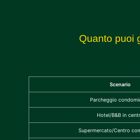
Quanto puoi 
I ricavi dipendono da
aut
Scenario
Parcheggio condomin
Hotel/B&B in cent
Supermercato/Centro co