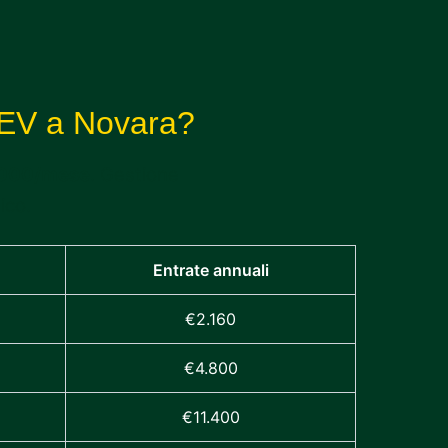
 EV a Novara?
000/mese
. Gestione
ico.
Entrate annuali
€2.160
€4.800
€11.400