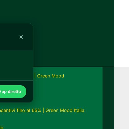
alia
×
onomia fino a 24h | Green Mood
pp diretto
ncentivi fino al 65% | Green Mood Italia
lo