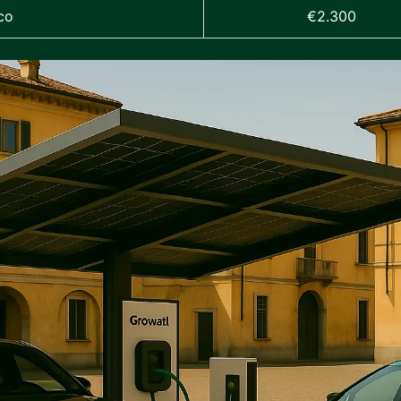
co
€2.300