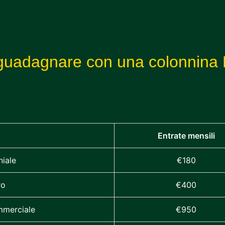
guadagnare con una colonnina
 posizione e traffico: da
€180/mese
fino a oltre
€2.
omatica tramite App, POS e – se previsto – fotovolta
Entrate mensili
iale
€180
ro
€400
mmerciale
€950