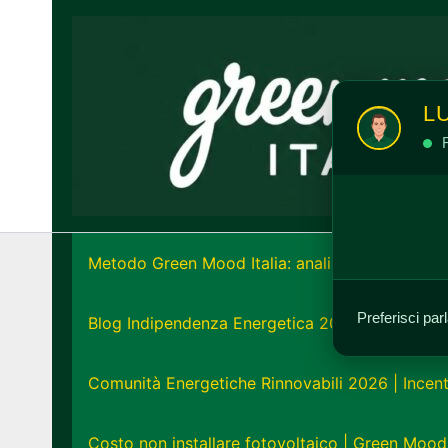
Vai
al
contenuto
L
R
Metodo Green Mood Italia: analisi e strategia e
Preferisci par
Blog Indipendenza Energetica 2026: Unisciti all
Comunità Energetiche Rinnovabili 2026 | Incent
Costo non installare fotovoltaico | Green Mood 