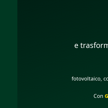
e trasform
fotovoltaico, c
Con
G