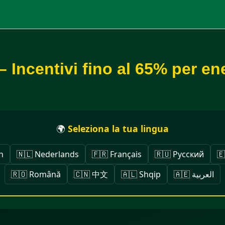
– Incentivi fino al 65% per en
🌍
Seleziona la tua lingua
h
🇳🇱 Nederlands
🇫🇷 Français
🇷🇺 Русский
🇪
🇷🇴 Română
🇨🇳 中文
🇦🇱 Shqip
🇦🇪 العربية