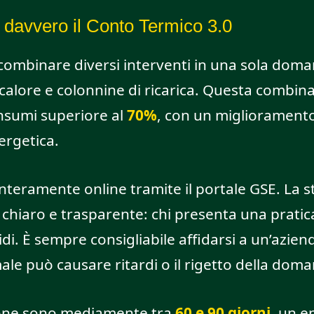
davvero il Conto Termico 3.0
 combinare diversi interventi in una sola doma
alore e colonnine di ricarica. Questa combi
nsumi superiore al
70%
, con un miglioramento
ergetica.
interamente online tramite il portale GSE. La s
ù chiaro e trasparente: chi presenta una pratic
idi. È sempre consigliabile affidarsi a un’azie
ale può causare ritardi o il rigetto della dom
ione sono mediamente tra
60 e 90 giorni
, un 