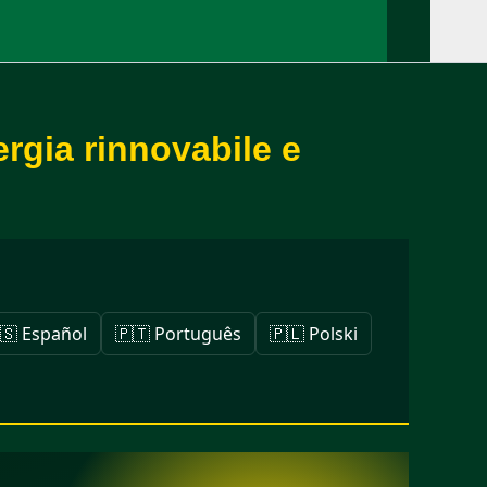
ergia rinnovabile e
🇸 Español
🇵🇹 Português
🇵🇱 Polski