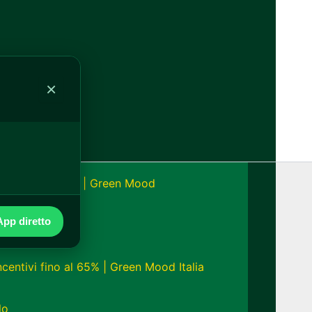
alia
×
onomia fino a 24h | Green Mood
pp diretto
ncentivi fino al 65% | Green Mood Italia
lo