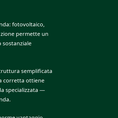
nda: fotovoltaico,
nazione permette un
 sostanziale
truttura semplificata
a corretta ottiene
nda specializzata —
anda.
enorme vantaggio