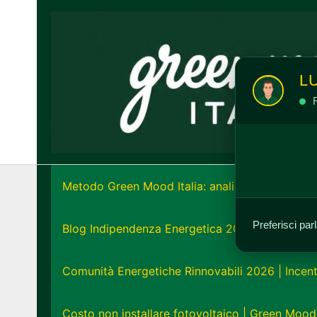
Vai
al
contenuto
L
R
Metodo Green Mood Italia: analisi e strategia e
Preferisci par
Blog Indipendenza Energetica 2026: Unisciti all
Comunità Energetiche Rinnovabili 2026 | Incent
Costo non installare fotovoltaico | Green Mood 