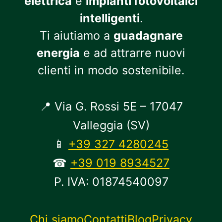
elettrica
e
impianti fotovoltaici
intelligenti
.
Ti aiutiamo a
guadagnare
energia
e ad attrarre nuovi
clienti in modo sostenibile.
📍 Via G. Rossi 5E – 17047
Valleggia (SV)
📱
+39 327 4280245
☎
+39 019 8934527
P. IVA: 01874540097
Chi siamo
Contatti
Blog
Privacy