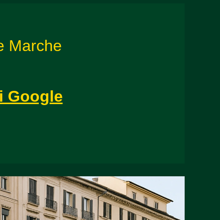
le Marche
di Google