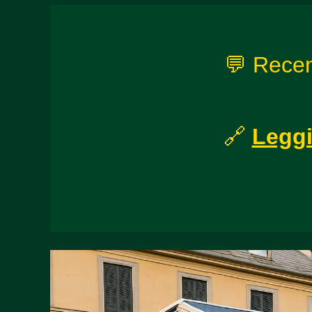
💬 Recens
🔗
Leggi