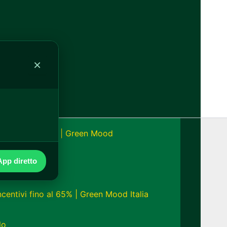
alia
×
onomia fino a 24h | Green Mood
pp diretto
ncentivi fino al 65% | Green Mood Italia
lo