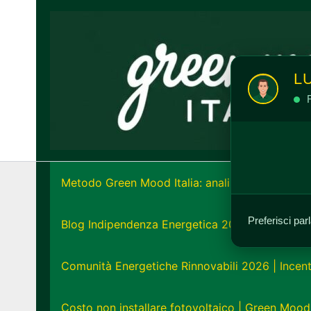
Vai
al
contenuto
L
R
Metodo Green Mood Italia: analisi e strategia e
Preferisci par
Blog Indipendenza Energetica 2026: Unisciti all
Comunità Energetiche Rinnovabili 2026 | Incent
Costo non installare fotovoltaico | Green Mood 