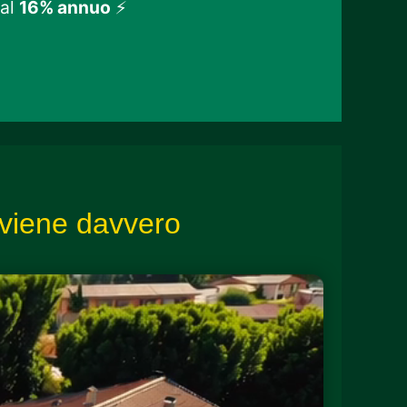
 al
16% annuo
⚡
nviene davvero