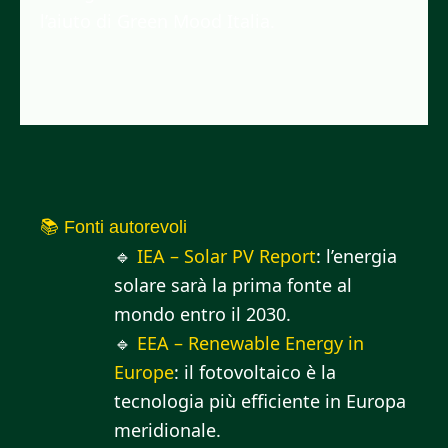
l’aiuto di Green Mood Italia.
📚 Fonti autorevoli
🔹
IEA – Solar PV Report
: l’energia
solare sarà la prima fonte al
mondo entro il 2030.
🔹
EEA – Renewable Energy in
Europe
: il fotovoltaico è la
tecnologia più efficiente in Europa
meridionale.