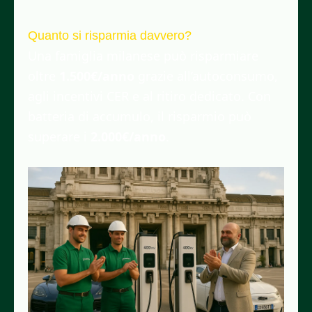
Quanto si risparmia davvero?
Una famiglia milanese può risparmiare
oltre
1.500€/anno
grazie all’autoconsumo,
agli incentivi CER e al ritiro dedicato. Con
batteria di accumulo, il risparmio può
superare i
2.000€/anno
.