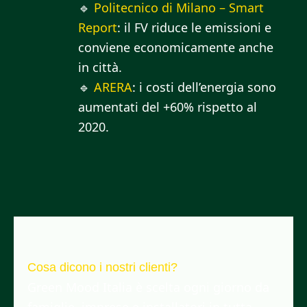
🔹
Politecnico di Milano – Smart
Report
: il FV riduce le emissioni e
conviene economicamente anche
in città.
🔹
ARERA
: i costi dell’energia sono
aumentati del +60% rispetto al
2020.
Cosa dicono i nostri clienti?
Green Mood Italia è scelta ogni giorno da