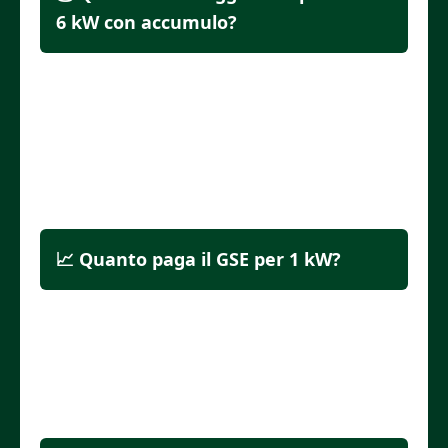
6 kW con accumulo?
Con gli incentivi, il prezzo può variare
tra 9.000€ e 13.000€, a seconda delle
batterie e delle caratteristiche del
tetto.
📈 Quanto paga il GSE per 1 kW?
Il GSE riconosce tra 8 e 12 cent/kWh a
seconda del tipo di incentivo e delle
condizioni della rete locale.