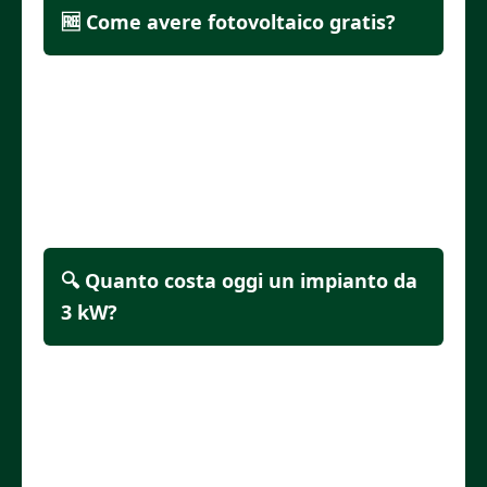
🆓 Come avere fotovoltaico gratis?
In alcuni casi, le strutture turistiche o
le famiglie con ISEE basso possono
ottenere il 100% del contributo con
fondi PNRR.
🔍 Quanto costa oggi un impianto da
3 kW?
Senza batteria e con incentivi, un
impianto da 3 kW può costare tra
4.500€ e 6.000€, a seconda della
configurazione.