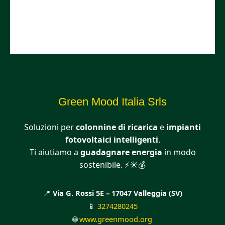
Green Mood Italia Srls
Soluzioni per
colonnine di ricarica
e
impianti
fotovoltaici intelligenti
.
Ti aiutiamo a
guadagnare energia
in modo
sostenibile. ⚡☀️💰
📍
Via G. Rossi 5E – 17047 Valleggia (SV)
📱
3274280245
🌐
www.greenmood.org