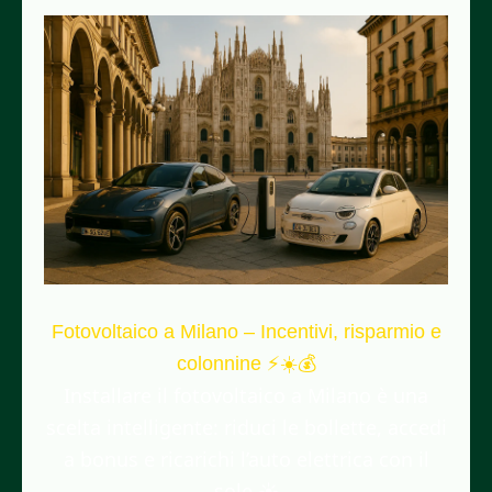
Fotovoltaico a Milano – Incentivi, risparmio e
colonnine ⚡☀️💰
Installare il fotovoltaico a Milano è una
scelta intelligente: riduci le bollette, accedi
a bonus e ricarichi l’auto elettrica con il
sole ☀️