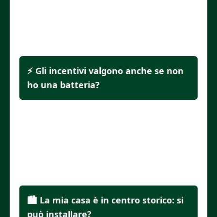
fisse. In più, aumenti il valore
dell’immobile.
⚡ Gli incentivi valgono anche se non
ho una batteria?
Certo. Anche senza batteria puoi
usufruire del ritiro dedicato o della
CER. Tuttavia, l’accumulo ti garantisce
maggiore indipendenza.
🏙️ La mia casa è in centro storico: si
può installare?