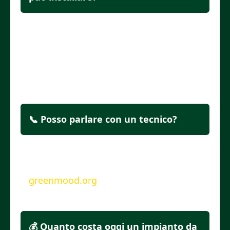
Sì, ma bisogna valutare con attenzione
vincoli paesaggistici e urbanistici. I
nostri tecnici possono fare una verifica
gratuita.
📞 Posso parlare con un tecnico?
Sì! Scrivici su WhatsApp al
3274280245
o compila il modulo su
greenmood.org
.
💰 Quanto costa oggi un impianto da