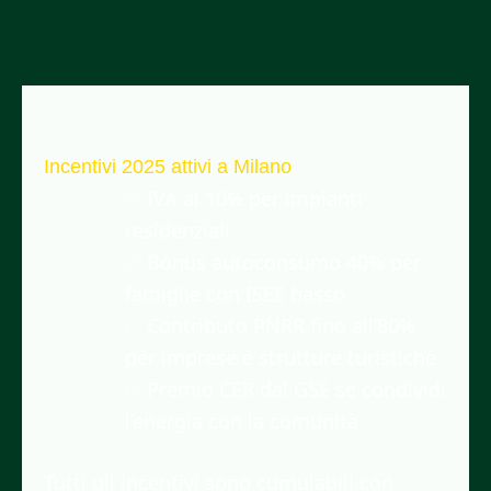
Incentivi 2025 attivi a Milano
✅ IVA al 10% per impianti
residenziali
✅ Bonus autoconsumo 40% per
famiglie con ISEE basso
✅ Contributo PNRR fino all’80%
per imprese e strutture turistiche
✅ Premio CER dal GSE se condividi
l’energia con la comunità
Tutti gli incentivi sono cumulabili con