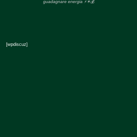
guadagnare energia ⚡☀💰
[wpdiscuz]