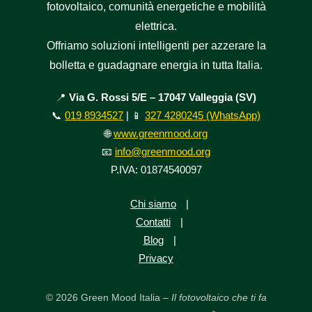
fotovoltaico, comunità energetiche e mobilità
elettrica.
Offriamo soluzioni intelligenti per azzerare la
bolletta e guadagnare energia in tutta Italia.
📍
Via G. Rossi 5/E – 17047 Valleggia (SV)
📞
019 8934527
| 📱
327 4280245 (WhatsApp)
🌐
www.greenmood.org
📧
info@greenmood.org
P.IVA: 01874540097
Chi siamo
|
Contatti
|
Blog
|
Privacy
© 2026 Green Mood Italia –
Il fotovoltaico che ti fa