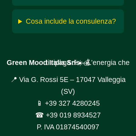
Cosa include la consulenza?
Green Mood Italia Srls
– L’energia che ti ripaga ⚡☀️💰
📍 Via G. Rossi 5E – 17047 Valleggia
(SV)
📱
+39 327 4280245
☎
+39 019 8934527
P. IVA 01874540097