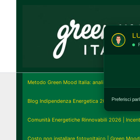
Vai
al
contenuto
L
R
Metodo Green Mood Italia: analisi e strategia e
Preferisci par
Blog Indipendenza Energetica 2026: Unisciti all
Comunità Energetiche Rinnovabili 2026 | Incent
Costo non installare fotovoltaico | Green Mood 