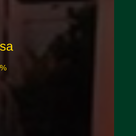
usa
65%