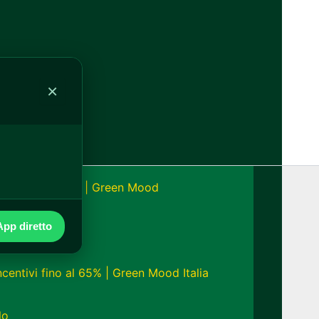
alia
×
onomia fino a 24h | Green Mood
pp diretto
ncentivi fino al 65% | Green Mood Italia
lo