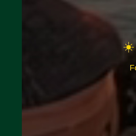
☀️
Fo