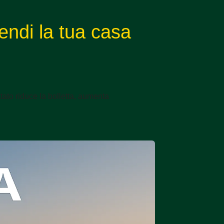
endi la tua casa
ato riduce la bolletta, aumenta