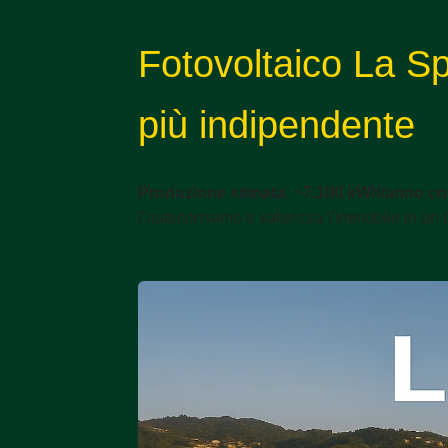
Fotovoltaico La Sp
più indipendente
Produzione stimata: ~7.100 kWh/anno co
l’autoconsumo e valorizza l’immobile in un te