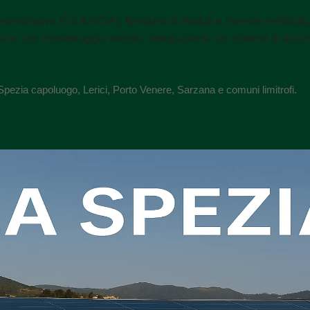
nistrative (CILA/SCIA), fornitura di moduli e inverter certificat
mano con monitoraggio remoto, integrazione con sistemi di accum
La Spezia capoluogo, Lerici, Porto Venere, Sarzana e comuni limitrofi.