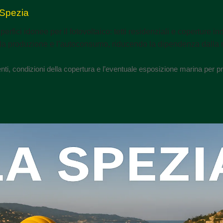
a Spezia
rfici idonee per il fotovoltaico: tetti residenziali e coperture i
a produzione e l’autoconsumo, riducendo la dipendenza dalla re
, condizioni della copertura e l’eventuale esposizione marina per p