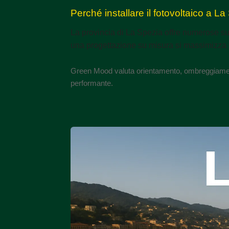
Perché installare il fotovoltaico a L
La provincia di La Spezia offre numerose supe
una progettazione su misura si massimizza l
Green Mood valuta orientamento, ombreggiamenti
performante.