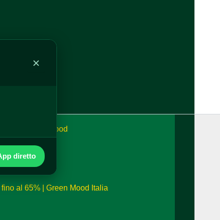
alia
×
o a 24h | Green Mood
pp diretto
i fino al 65% | Green Mood Italia