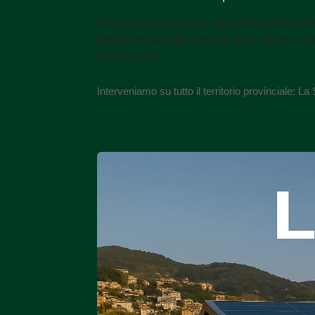
Progettazione tecnica, gestione pratiche ammi
programmata. Offriamo soluzioni chiavi in 
e condomìni.
Interveniamo su tutto il territorio provinciale: 