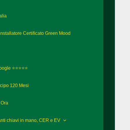
alia
 Installatore Certificato Green Mood
 Google ⭐⭐⭐⭐⭐
icipo 120 Mesi
 Ora
ianti chiavi in mano, CER e EV