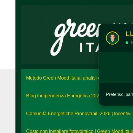
Vai
al
contenuto
L
R
Metodo Green Mood Italia: analisi e strategia energ
Preferisci par
Blog Indipendenza Energetica 2026: Unisciti alla L
Comunità Energetiche Rinnovabili 2026 | Incentivi
Costo non installare fotovoltaico | Green Mood Itali