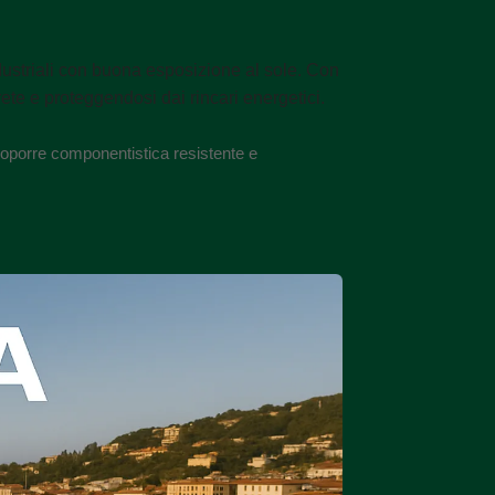
ndustriali con buona esposizione al sole. Con
te e proteggendosi dai rincari energetici.
roporre componentistica resistente e