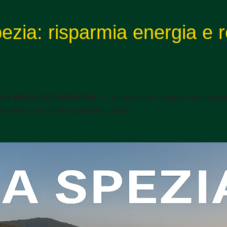
ezia: risparmia energia e r
n 6 kW (≈1.183 kWh/kWp).
A La Spezia un impianto ben progett
rritorio con ottime esposizioni solari.