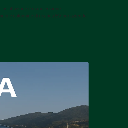
i, installazione e manutenzione
ulo e colonnine di ricarica EV per aziende