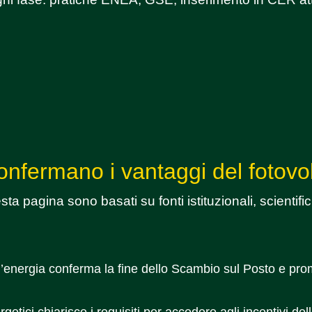
onfermano i vantaggi del fotovo
uesta pagina sono basati su fonti istituzionali, scientif
r l’energia conferma la fine dello Scambio sul Posto e p
rgetici chiarisce i requisiti per accedere agli incentivi de