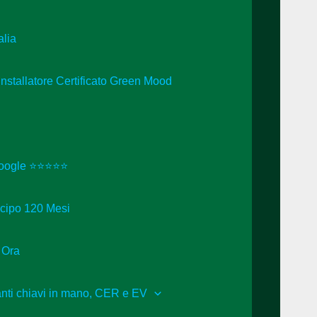
alia
 Installatore Certificato Green Mood
 Google ⭐⭐⭐⭐⭐
icipo 120 Mesi
 Ora
ianti chiavi in mano, CER e EV