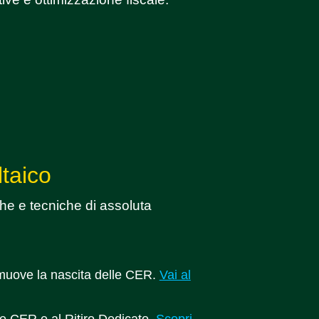
ltaico
iche e tecniche di assoluta
romuove la nascita delle CER.
Vai al
lle CER e al Ritiro Dedicato.
Scopri