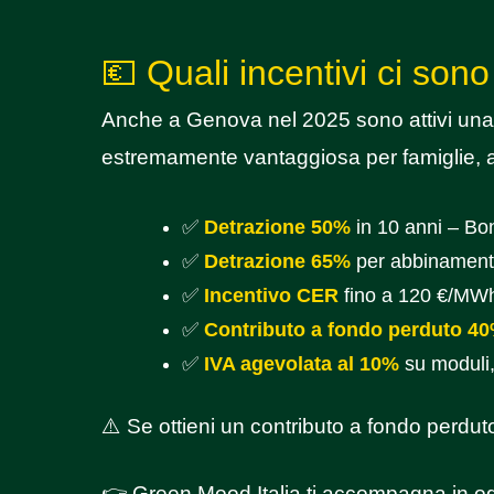
💶 Quali incentivi ci so
Anche a Genova nel 2025 sono attivi una
estremamente vantaggiosa per famiglie, 
✅
Detrazione 50%
in 10 anni – Bo
✅
Detrazione 65%
per abbinamento
✅
Incentivo CER
fino a 120 €/MWh
✅
Contributo a fondo perduto 4
✅
IVA agevolata al 10%
su moduli,
⚠️ Se ottieni un contributo a fondo perd
👉 Green Mood Italia ti accompagna in ogn