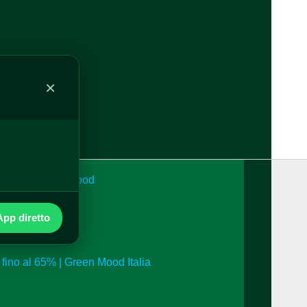
alia
×
o a 24h | Green Mood
pp diretto
i fino al 65% | Green Mood Italia