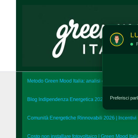
Vai
al
contenuto
L
R
Metodo Green Mood Italia: analisi e strategia energ
Preferisci par
Blog Indipendenza Energetica 2026: Unisciti alla L
Comunità Energetiche Rinnovabili 2026 | Incentivi
Costo non installare fotovoltaico | Green Mood Itali