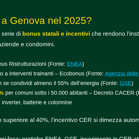
no a Genova nel 2025?
 serie di
bonus statali e incentivi
che rendono l’inst
aziende e condomini.
nus Ristrutturazioni (Fonte:
ENEA
)
 a interventi trainanti – Ecobonus (Fonte:
Agenzia delle
 se condividi almeno il 55% dell’energia (Fonte:
GSE
)
0%
per comuni sotto i 50.000 abitanti – Decreto CACER 
 inverter, batterie e colonnine
uto superiore al 40%, l’incentivo CER si dimezza aut
i fase: pratiche ENEA, GSE, inserimento in CER atti