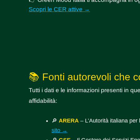
Scopri le CER attive →
📚 Fonti autorevoli che c
Tutti i dati e le informazioni presenti in q
affidabilità:
🔎
ARERA
– L’Autorità italiana pe
sito →
🔎
GSE
– Il Gestore dei Servizi Ene