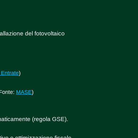
allazione del fotovoltaico
 Entrate
)
(Fonte:
MASE
)
omaticamente (regola GSE).
ve e ottimizzazione fiscale.