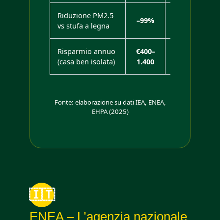
Riduzione PM2.5
–99%
—
vs stufa a legna
Risparmio annuo
€400–
—
(casa ben isolata)
1.400
Fonte: elaborazione su dati IEA, ENEA,
EHPA (2025)
🇮🇹
ENEA – L’agenzia nazionale