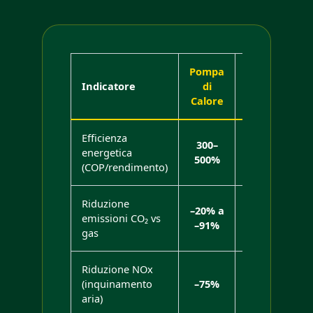
Pompa
Caldaia
Indicatore
di
a Gas
Calore
Efficienza
300–
energetica
80–95%
500%
(COP/rendimento)
Riduzione
–20% a
emissioni CO₂ vs
baseline
–91%
gas
Riduzione NOx
(inquinamento
–75%
baseline
aria)