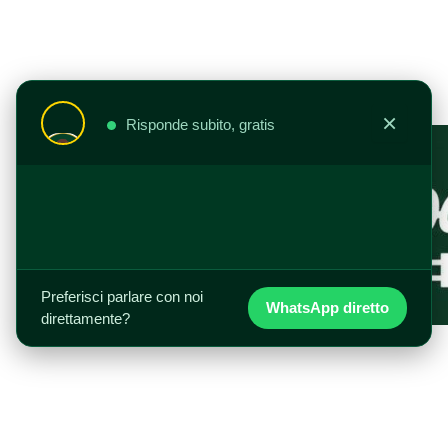
Vai
al
contenuto
×
Risponde subito, gratis
Preferisci parlare con noi
WhatsApp diretto
direttamente?