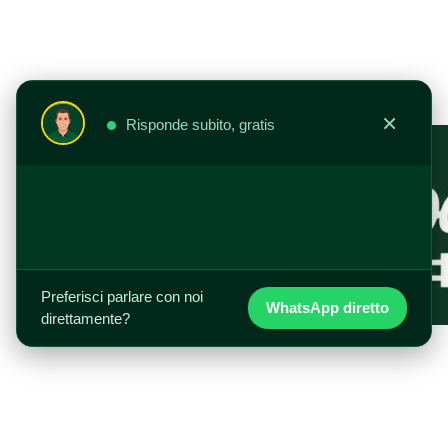
Vai
al
contenuto
×
Risponde subito, gratis
Preferisci parlare con noi
WhatsApp diretto
direttamente?