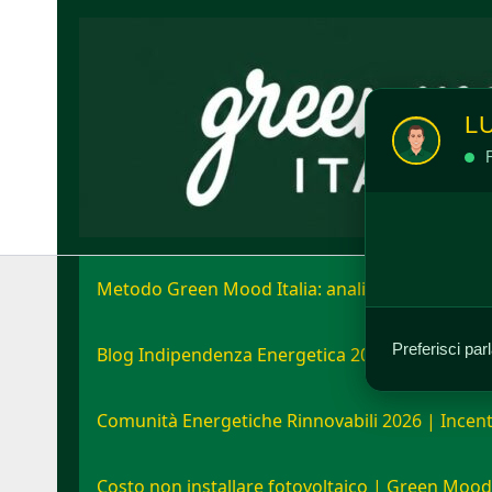
Vai
al
contenuto
L
R
Metodo Green Mood Italia: analisi e strategia e
Preferisci par
Blog Indipendenza Energetica 2026: Unisciti all
Comunità Energetiche Rinnovabili 2026 | Incent
Costo non installare fotovoltaico | Green Mood 