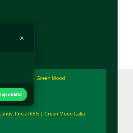
alia
×
nomia fino a 24h | Green Mood
pp diretto
ncentivi fino al 65% | Green Mood Italia