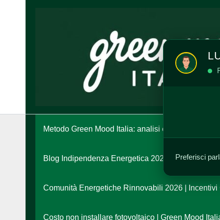
Vai
al
contenuto
L
R
Metodo Green Mood Italia: analisi e strategia energ
Preferisci par
Blog Indipendenza Energetica 2026: Unisciti alla L
Comunità Energetiche Rinnovabili 2026 | Incentivi
Costo non installare fotovoltaico | Green Mood Itali