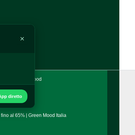
alia
×
o a 24h | Green Mood
pp diretto
i fino al 65% | Green Mood Italia