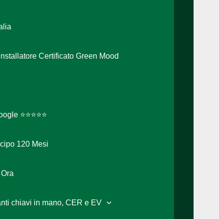
alia
 Installatore Certificato Green Mood
 Google ⭐⭐⭐⭐⭐
icipo 120 Mesi
 Ora
ianti chiavi in mano, CER e EV