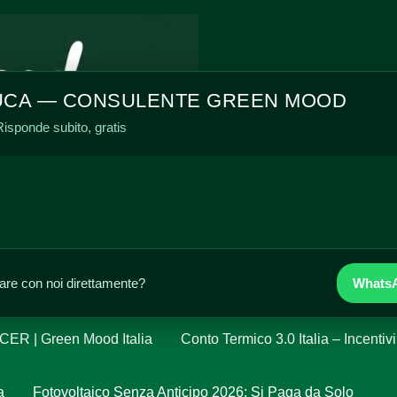
Green Mood It
UCA — CONSULENTE GREEN MOOD
isponde subito, gratis
etica
Blackout estivi: fotovoltaico + batteria, autonomia fin
lare con noi direttamente?
WhatsA
otta all’Inquinamento
Contatti Green Mood Italia
 CER | Green Mood Italia
Conto Termico 3.0 Italia – Incentiv
a
Fotovoltaico Senza Anticipo 2026: Si Paga da Solo