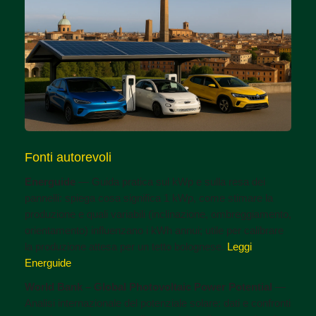
Fonti autorevoli
Energuide
— Guida pratica sul kWp e sulla resa dei
pannelli: spiega cosa significa 1 kWp, come stimare la
produzione e quali variabili (inclinazione, ombreggiamento,
orientamento) influenzano i kWh annui; utile per calibrare
la produzione attesa per un tetto bolognese.
Leggi
Energuide
World Bank – Global Photovoltaic Power Potential
—
Analisi internazionale del potenziale solare: dati e confronti