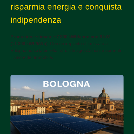
risparmia energia e conquista
indipendenza
Produzione stimata: ~7.800 kWh/anno con 6 kW
(≈1.300 kWh/kWp).
Con un impianto ottimizzato a
Bologna riduci la bolletta, sfrutti le agevolazioni e aumenti
il valore dell’immobile.