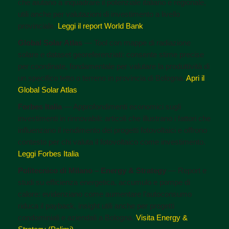
che aiutano a inquadrare il potenziale italiano e regionale,
utili anche per valutazioni di investimento a livello
provinciale.
Leggi il report World Bank
Global Solar Atlas
— Tool con mappe di radiazione
solare e dataset georeferenziati: consente stime precise
per coordinate, fondamentale per valutare la produttività di
un specifico tetto o terreno in provincia di Bologna.
Apri il
Global Solar Atlas
Forbes Italia
— Approfondimenti economici sugli
investimenti in rinnovabili: articoli che illustrano i fattori che
influenzano il rendimento dei progetti fotovoltaici e offrono
contesto per chi valuta il fotovoltaico come investimento.
Leggi Forbes Italia
Politecnico di Milano – Energy & Strategy
— Report e
studi su efficienza energetica, accumulo e pompe di
calore: evidenziano come aumentare l’autoconsumo
riduca il payback, insight utili anche per progetti
condominiali e aziendali a Bologna.
Visita Energy &