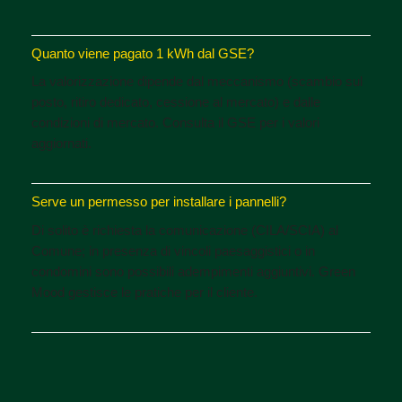
Quanto viene pagato 1 kWh dal GSE?
La valorizzazione dipende dal meccanismo (scambio sul
posto, ritiro dedicato, cessione al mercato) e dalle
condizioni di mercato. Consulta il GSE per i valori
aggiornati.
Serve un permesso per installare i pannelli?
Di solito è richiesta la comunicazione (CILA/SCIA) al
Comune; in presenza di vincoli paesaggistici o in
condomini sono possibili adempimenti aggiuntivi. Green
Mood gestisce le pratiche per il cliente.