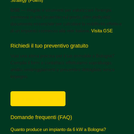
Strategy (Polimi)
GSE
— Regole e strumenti per valorizzare l’energia
immessa in rete (scambio sul posto, ritiro dedicato):
documento essenziale per calcolare la redditività effettiva
di un impianto connesso alla rete italiana.
Visita GSE
Richiedi il tuo preventivo gratuito
Vuoi una stima precisa per il tuo immobile a Bologna?
Compila il form o contattaci: effettuiamo sopralluogo,
analisi ombreggiamenti e preventivo dettagliato senza
impegno.
Richiedi Consulenza
Domande frequenti (FAQ)
Quanto produce un impianto da 6 kW a Bologna?