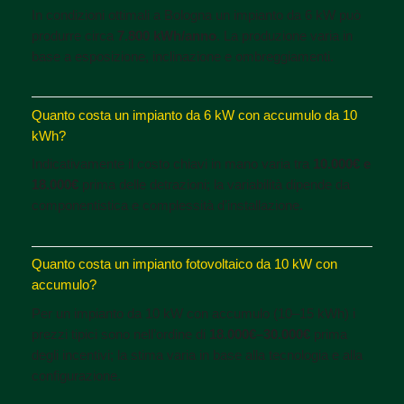
In condizioni ottimali a Bologna un impianto da 6 kW può
produrre circa
7.800 kWh/anno
. La produzione varia in
base a esposizione, inclinazione e ombreggiamenti.
Quanto costa un impianto da 6 kW con accumulo da 10
kWh?
Indicativamente il costo chiavi in mano varia tra
10.000€ e
18.000€
prima delle detrazioni; la variabilità dipende da
componentistica e complessità d’installazione.
Quanto costa un impianto fotovoltaico da 10 kW con
accumulo?
Per un impianto da 10 kW con accumulo (10–15 kWh) i
prezzi tipici sono nell’ordine di
18.000€–30.000€
prima
degli incentivi; la stima varia in base alla tecnologia e alla
configurazione.