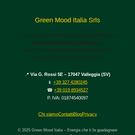
Green Mood Italia Srls
Soluzioni per
colonnine di ricarica elettrica
e
impianti fotovoltaici intelligenti
.
Ti aiutiamo a
guadagnare energia
e attrarre
nuovi clienti in modo sostenibile.
📍
Via G. Rossi 5E – 17047 Valleggia (SV)
📱
+39 327 4280245
☎
+39 019 8934527
P. IVA: 01874540097
Chi siamo
Contatti
Blog
Privacy
© 2025 Green Mood Italia – Energia che ti fa guadagnare