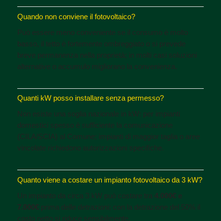
Quando non conviene il fotovoltaico?
Può essere meno conveniente se il consumo è molto
basso, il tetto è fortemente ombreggiato o si prevede
breve permanenza nella proprietà; in molti casi soluzioni
alternative o accumulo migliorano la convenienza.
Quanti kW posso installare senza permesso?
Non esiste una soglia nazionale in kW: per impianti
domestici spesso è sufficiente la comunicazione
(CILA/SCIA) al Comune; impianti di maggior taglia o aree
vincolate richiedono autorizzazioni specifiche.
Quanto viene a costare un impianto fotovoltaico da 3 kW?
Un impianto da circa 3 kW può costare tra
4.000€ e
7.000€
prima delle detrazioni; con la detrazione del 50% il
costo netto si riduce sensibilmente.