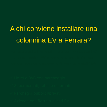
A chi conviene installare una
colonnina EV a Ferrara?
Hai posti auto ben visibili o a traffico costante?
Una colonnina EV a
Ferrara e provincia
può
essere una fonte costante di reddito e visibilità.
✅ Hotel e B&B con parcheggio
✅ Supermercati, retail e ristoranti
✅ Parcheggi pubblici/privati
✅ Aziende con flotte o clienti EV