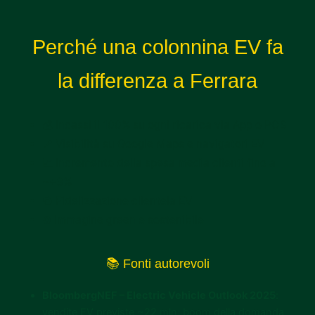
Perché una colonnina EV fa
la differenza a Ferrara
💰 Incassi il 100% su ogni ricarica via App o POS
📍 Visibilità su Google Maps e navigatori EV
📈 Incremento della spesa media clienti fino a
~+3%
🔁 Fidelizzazione clientela EV
♻ Immagine green e sostenibile
📚 Fonti autorevoli
BloombergNEF – Electric Vehicle Outlook 2025
:
vendite EV previste ~22 mln; boom della domanda