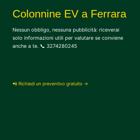
Colonnine EV a Ferrara
Nessun obbligo, nessuna pubblicità: riceverai
solo informazioni utili per valutare se conviene
anche a te. 📞 3274280245
Trasforma il tuo parcheggio in una rendita
con Green Mood Italia ⚡☀️💰
📲 Richiedi un preventivo gratuito →