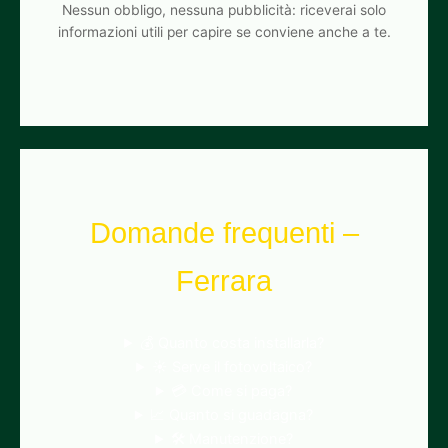
Nessun obbligo, nessuna pubblicità: riceverai solo
informazioni utili per capire se conviene anche a te.
Domande frequenti –
Ferrara
💰 Quanto costa installarla?
☀️ Serve il fotovoltaico?
💳 Come si paga?
📈 Quanto si guadagna?
🛠️ Manutenzione?