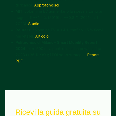
di ricarica.
Approfondisci
MIT
: colonnine EV aumentano la spesa intorno ai
negozi di ~+1,4 % (2019) e ~+0,8 % (2021–mid
2023).
Studio
Reuters
: colonnine EV = +4 % traffico +5 % ricavi
nei retailer.
Articolo
Politecnico di Milano – Smart Mobility Report
2024
: oltre 500 mila punti di ricarica privati a fine
2023 (+35 % YoY); i POI sono strategici.
Report
PDF
Ricevi la guida gratuita su