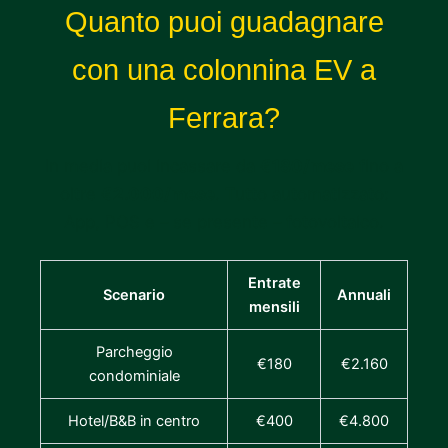
Quanto puoi guadagnare
con una colonnina EV a
Ferrara?
In media puoi incassare da
€180/mese
fino a
oltre
€2.000/mese
. Tutto automatizzato:
App, POS e – se presente – fotovoltaico.
Entrate
Scenario
Annuali
mensili
Parcheggio
€180
€2.160
condominiale
Hotel/B&B in centro
€400
€4.800