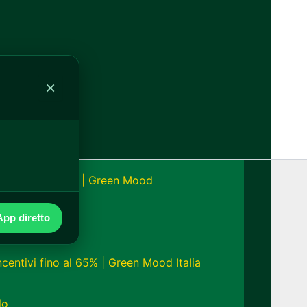
alia
×
onomia fino a 24h | Green Mood
pp diretto
ncentivi fino al 65% | Green Mood Italia
lo