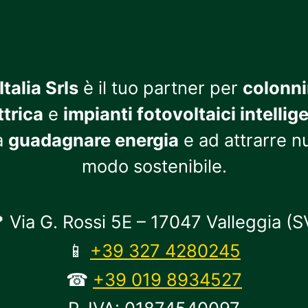
talia Srls
è il tuo partner per
colonni
ttrica
e
impianti fotovoltaici intellige
a
guadagnare energia
e ad attrarre nu
modo sostenibile.
 Via G. Rossi 5E – 17047 Valleggia (S
📱
+39 327 4280245
☎
+39 019 8934527