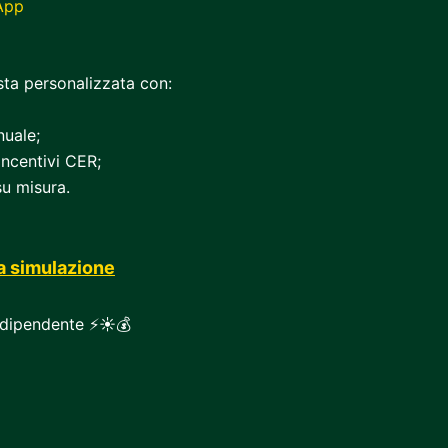
App
sta personalizzata con:
nuale;
incentivi CER;
su misura.
ua simulazione
indipendente ⚡☀️💰