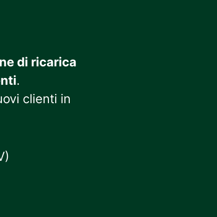
ne di ricarica
nti
.
ovi clienti in
V)