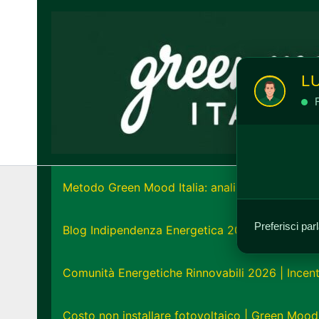
Vai
al
contenuto
L
R
Metodo Green Mood Italia: analisi e strategia e
Preferisci par
Blog Indipendenza Energetica 2026: Unisciti all
Comunità Energetiche Rinnovabili 2026 | Incent
Costo non installare fotovoltaico | Green Mood 