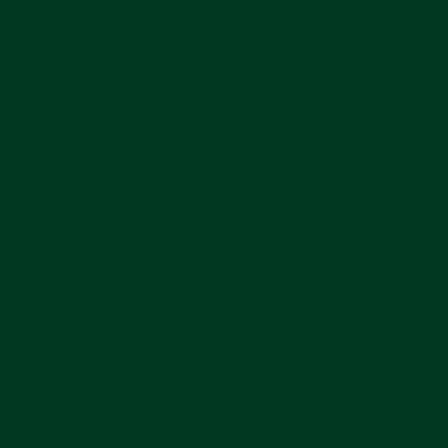
✓
✓
✓