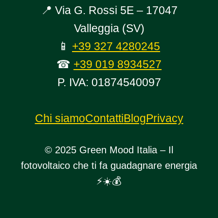
📍 Via G. Rossi 5E – 17047
Valleggia (SV)
📱
+39 327 4280245
☎
+39 019 8934527
P. IVA: 01874540097
Chi siamo
Contatti
Blog
Privacy
© 2025 Green Mood Italia – Il
fotovoltaico che ti fa guadagnare energia
⚡☀️💰