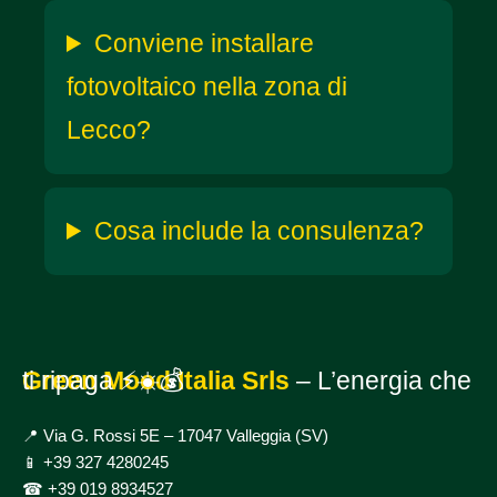
Conviene installare
fotovoltaico nella zona di
Lecco?
Cosa include la consulenza?
Green Mood Italia Srls
– L’energia che ti ripaga ⚡☀️💰
📍 Via G. Rossi 5E – 17047 Valleggia (SV)
📱
+39 327 4280245
☎
+39 019 8934527