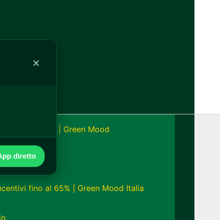
alia
×
onomia fino a 24h | Green Mood
pp diretto
ncentivi fino al 65% | Green Mood Italia
lo