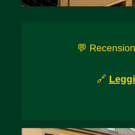
💬 Recensioni 
🔗
Leggi