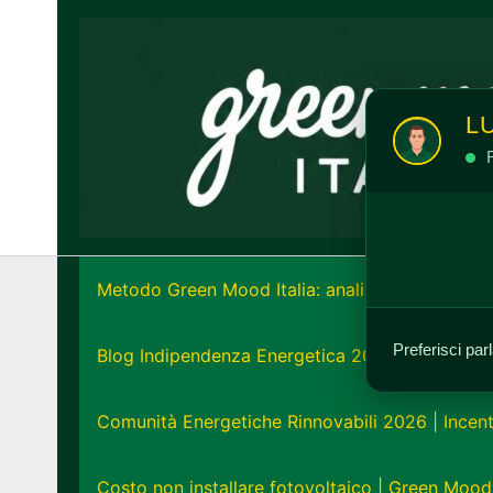
Vai
al
contenuto
L
R
Metodo Green Mood Italia: analisi e strategia e
Preferisci par
Blog Indipendenza Energetica 2026: Unisciti all
Comunità Energetiche Rinnovabili 2026 | Incent
Costo non installare fotovoltaico | Green Mood 