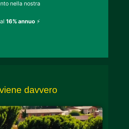
anto nella nostra
 al
16% annuo
⚡
nviene davvero