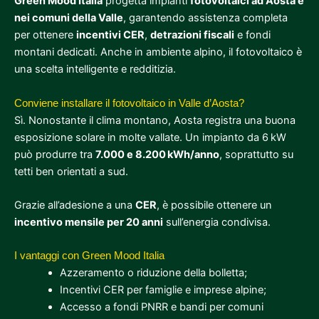
Green Mood Italia
progetta impianti
fotovoltaici ad Aosta e
nei comuni della Valle
, garantendo assistenza completa
per ottenere
incentivi CER
,
detrazioni fiscali
e fondi
montani dedicati. Anche in ambiente alpino, il fotovoltaico è
una scelta intelligente e redditizia.
Conviene installare il fotovoltaico in Valle d’Aosta?
Sì. Nonostante il clima montano, Aosta registra una buona
esposizione solare in molte vallate. Un impianto da 6 kW
può produrre tra
7.000 e 8.200 kWh/anno
, soprattutto su
tetti ben orientati a sud.
Grazie all’adesione a una
CER
, è possibile ottenere un
incentivo mensile per 20 anni
sull’energia condivisa.
I vantaggi con Green Mood Italia
Azzeramento o riduzione della bolletta;
Incentivi CER per famiglie e imprese alpine;
Accesso a fondi PNRR e bandi per comuni