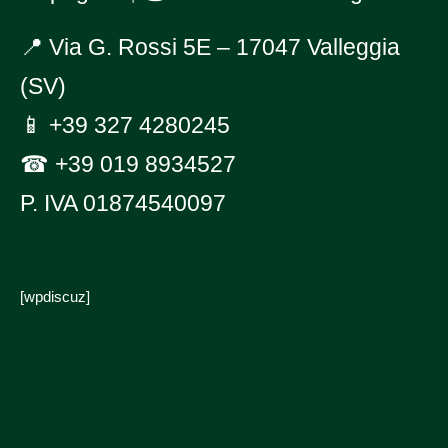
📍 Via G. Rossi 5E – 17047 Valleggia
(SV)
📱
+39 327 4280245
☎
+39 019 8934527
P. IVA 01874540097
[wpdiscuz]