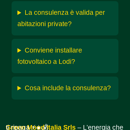
La consulenza è valida per
abitazioni private?
Conviene installare
fotovoltaico a Lodi?
Cosa include la consulenza?
Green Mood Italia Srls
– L’energia che ti ripaga ⚡☀️💰