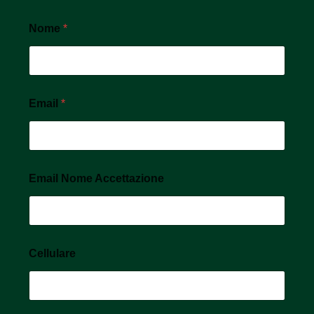
Nome
*
Email
*
Email Nome Accettazione
Cellulare