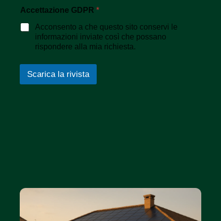
Accettazione GDPR
*
Acconsento a che questo sito conservi le
informazioni inviate così che possano
rispondere alla mia richiesta.
Scarica la rivista