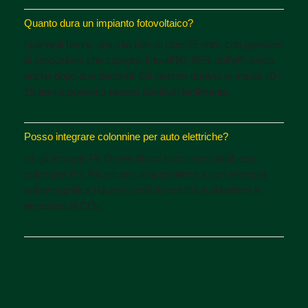
Quanto dura un impianto fotovoltaico?
I pannelli hanno una vita utile di oltre 25 anni, con garanzie
di produzione che coprono fino all’80–85% dell’efficienza
anche dopo due decenni. Gli inverter durano in media 10–
15 anni e possono essere sostituiti facilmente.
Posso integrare colonnine per auto elettriche?
Sì, gli impianti FV Green Mood sono compatibili con
colonnine EV. Ricaricare un’auto elettrica con l’energia
solare significa ridurre i costi di mobilità e abbattere le
emissioni di CO₂.