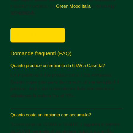
Caserta? Contattaci su
Green Mood Italia
o WhatsApp
3274280245
.
Richiedi Consulenza
Domande frequenti (FAQ)
Quanto produce un impianto da 6 kW a Caserta?
Un impianto da 6 kW produce circa 7.200 kWh/anno.
Questo copre gran parte dei consumi di una famiglia di 4
persone, riducendo la dipendenza dalla rete elettrica e
abbattendo la bolletta fino al 70%.
Quanto costa un impianto con accumulo?
Il costo varia tra 10.000€ e 18.000€. L’aggiunta di batterie
da 10 kWh permette di aumentare l’autoconsumo fino