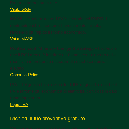
l’energia immessa in rete.
Visita GSE
MASE
– Conferma che il FV è centrale nel PNRR. I
contributi pubblici riducono l’investimento iniziale,
rendendo più rapido il ritorno economico.
Vai al MASE
Politecnico di Milano – Energy & Strategy
– Evidenzia
che il ROI medio è inferiore a 10 anni, con aumento della
redditività in presenza di accumulo e autoconsumo
elevato.
Consulta Polimi
IEA
– L’Agenzia Internazionale dell’Energia afferma che il
FV è la fonte più economica di elettricità, con costi in calo
anno dopo anno.
Leggi IEA
Richiedi il tuo preventivo gratuito
Vuoi sapere quanto puoi risparmiare con un impianto a