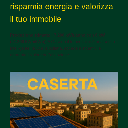
risparmia energia e valorizza
il tuo immobile
Produzione stimata: ~7.200 kWh/anno con 6 kW
(≈1.200 kWh/kWp).
A Caserta il fotovoltaico è una scelta
intelligente: riduce la bolletta, accede a incentivi e
aumenta il valore dell’abitazione.