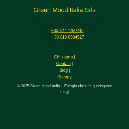
Green Mood Italia Srls
📍 Via G. Rossi 5E – 17047 Valleggia (SV)
📱
+39 327 4280245
☎
+39 019 8934527
P. IVA: 01874540097
Chi siamo
|
Contatti
|
Blog
|
Privacy
© 2025 Green Mood Italia – Energia che ti fa guadagnare
⚡☀💰