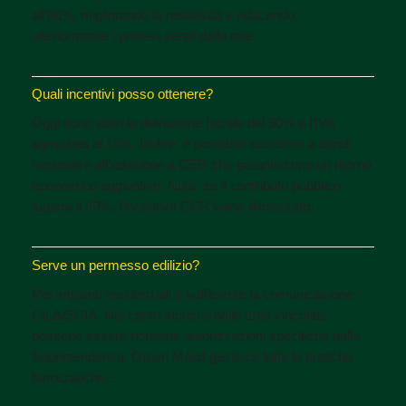
all’80%, migliorando la redditività e riducendo
ulteriormente i prelievi serali dalla rete.
Quali incentivi posso ottenere?
Oggi sono attivi la detrazione fiscale del 50% e l’IVA
agevolata al 10%. Inoltre, è possibile accedere a bandi
regionali e all’adesione a CER che garantiscono un ritorno
economico aggiuntivo. Nota: se il contributo pubblico
supera il 40%, l’incentivo CER viene dimezzato.
Serve un permesso edilizio?
Per impianti residenziali è sufficiente la comunicazione
CILA/SCIA. Nei centri storici e nelle aree vincolate
possono essere richieste autorizzazioni specifiche dalla
Soprintendenza. Green Mood gestisce tutte le pratiche
burocratiche.