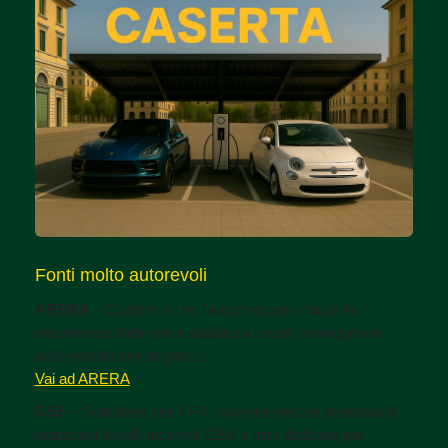
Fonti molto autorevoli
ARERA
– Conferma che l’autoconsumo riduce la
dipendenza dalla rete e stabilizza i costi, proteggendo
dalle oscillazioni dei prezzi.
Vai ad ARERA
GSE
– Sottolinea che il FV conviene perché beneficia di
detrazioni fiscali, incentivi CER e ritiro dedicato per