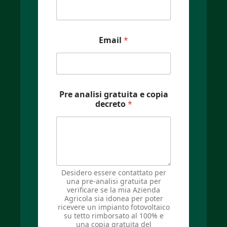
Email
*
Pre analisi gratuita e copia
decreto
*
Desidero essere contattato per
una pre-analisi gratuita per
verificare se la mia Azienda
Agricola sia idonea per poter
ricevere un impianto fotovoltaico
su tetto rimborsato al 100% e
una copia gratuita del