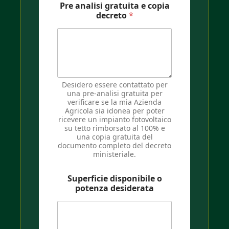
Pre analisi gratuita e copia
decreto
*
Desidero essere contattato per
una pre-analisi gratuita per
verificare se la mia Azienda
Agricola sia idonea per poter
ricevere un impianto fotovoltaico
su tetto rimborsato al 100% e
una copia gratuita del
documento completo del decreto
ministeriale.
Superficie disponibile o
potenza desiderata