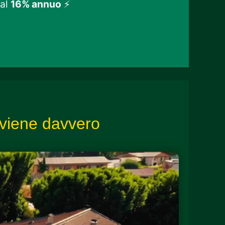
 al
16% annuo
⚡
nviene davvero