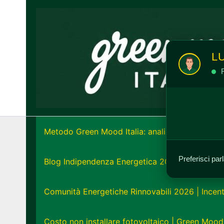
Vai
al
contenuto
L
R
Metodo Green Mood Italia: analisi e strategia e
Preferisci par
Blog Indipendenza Energetica 2026: Unisciti all
Comunità Energetiche Rinnovabili 2026 | Incent
Costo non installare fotovoltaico | Green Mood 