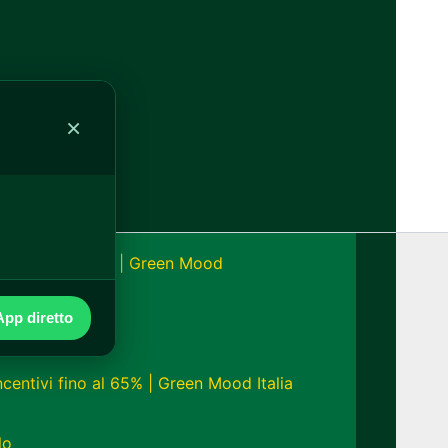
alia
×
onomia fino a 24h | Green Mood
pp diretto
ncentivi fino al 65% | Green Mood Italia
lo