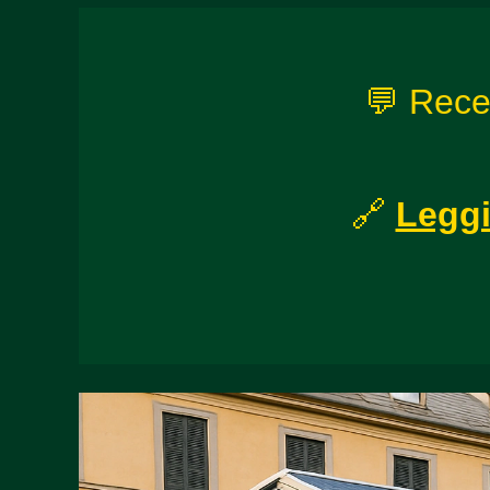
💬 Recen
🔗
Leggi