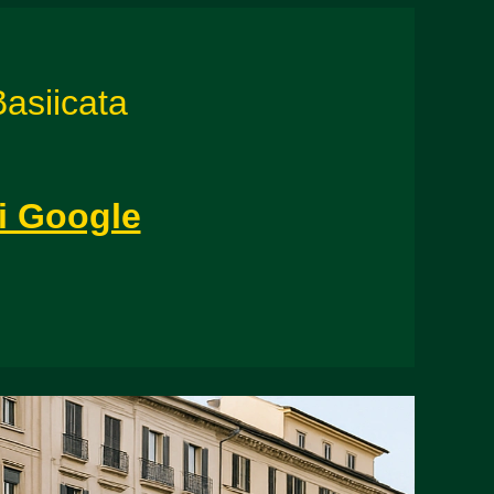
Basiicata
di Google