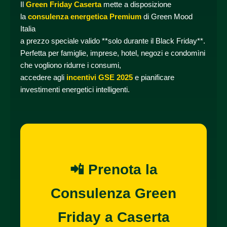
Il
Green Friday Caserta
mette a disposizione
la
consulenza energetica Premium
di Green Mood
Italia
a prezzo speciale valido **solo durante il Black Friday**.
Perfetta per famiglie, imprese, hotel, negozi e condomìni
che vogliono ridurre i consumi,
accedere agli
incentivi GSE 2025
e pianificare
investimenti energetici intelligenti.
📲 Prenota la
Consulenza Green
Friday a Caserta