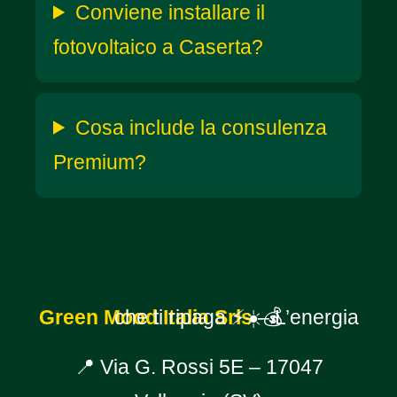
Conviene installare il
fotovoltaico a Caserta?
Cosa include la consulenza
Premium?
Green Mood Italia Srls
– L’energia che ti ripaga ⚡☀️💰
📍 Via G. Rossi 5E – 17047