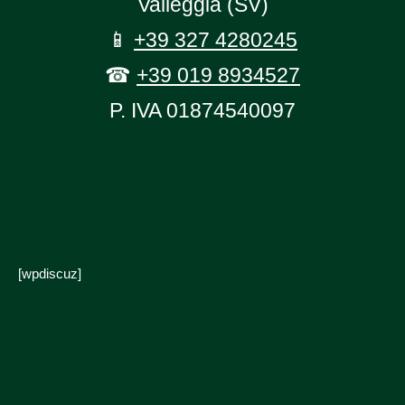
Valleggia (SV)
📱
+39 327 4280245
☎
+39 019 8934527
P. IVA 01874540097
[wpdiscuz]