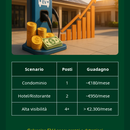
Scenario
Posti
Guadagno
Condominio
1
~€180/mese
Hotel/Ristorante
2
~€950/mese
Alta visibilità
4+
> €2.300/mese