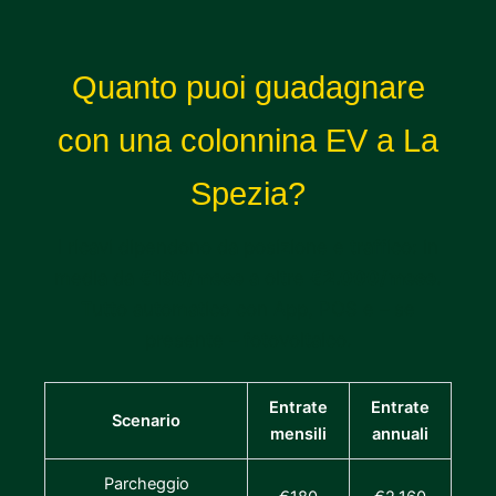
Quanto puoi guadagnare
con una colonnina EV a La
Spezia?
I ricavi dipendono da posizione e traffico: in
media da
€180/mese
a oltre
€2.000/mese
.
Tutto automatico con App, POS e – se
presente – fotovoltaico.
Entrate
Entrate
Scenario
mensili
annuali
Parcheggio