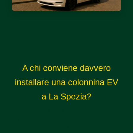
A chi conviene davvero
installare una colonnina EV
a La Spezia?
Con parcheggi ben visibili o con buon
passaggio, una colonnina EV a
La Spezia e
provincia
diventa un’opportunità concreta di