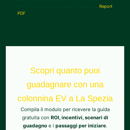
YoY); POI centrali nei modelli di business.
Report
PDF
Scopri quanto puoi
guadagnare con una
colonnina EV a La Spezia
Compila il modulo per ricevere la guida
gratuita con
ROI, incentivi, scenari di
guadagno
e i
passaggi per iniziare
.