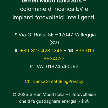
Green Mood Italia Srls
–
colonnine di ricarica EV e
impianti fotovoltaici intelligenti.
📍 Via G. Rossi 5E – 17047 Valleggia
(SV)
📱
+39 327 4280245
– ☎
+39 019
8934527
P. IVA: 01874540097
Chi siamo
Contatti
Blog
Privacy
© 2025 Green Mood Italia – Il fotovoltaico
che ti fa guadagnare energia ⚡☀️💰