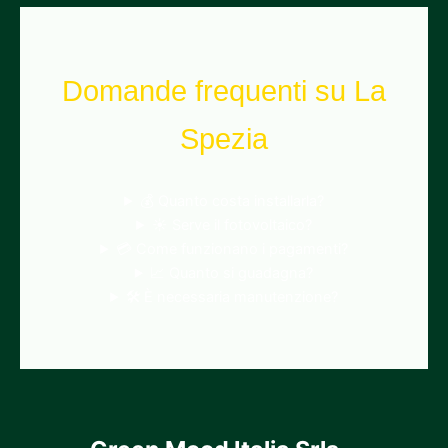
Domande frequenti su La
Spezia
💰 Quanto costa installarla?
☀️ Serve il fotovoltaico?
💳 Come funzionano i pagamenti?
📈 Quanto si guadagna?
🛠️ È necessaria manutenzione?