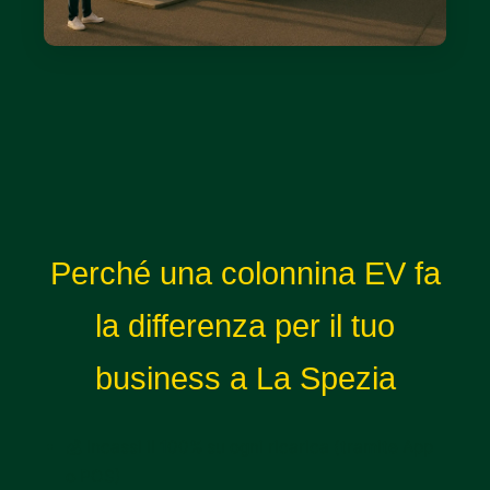
Perché una colonnina EV fa
la differenza per il tuo
business a La Spezia
💰 Incassi il 100% su ogni ricarica (tramite App
o POS)