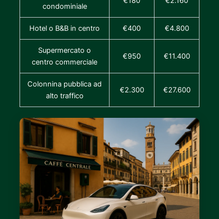
€180
€2.160
condominiale
Hotel o B&B in centro
€400
€4.800
Supermercato o
€950
€11.400
centro commerciale
Colonnina pubblica ad
€2.300
€27.600
alto traffico