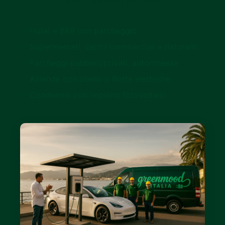
reddito e attrazione clienti.
✅ Hotel e B&B con parcheggio
✅ Supermercati, centri commerciali e ristoranti
✅ Parcheggi pubblici/privati, autorimesse
✅ Aziende con clienti o flotte elettriche
✅ Condomini con impianti fotovoltaici