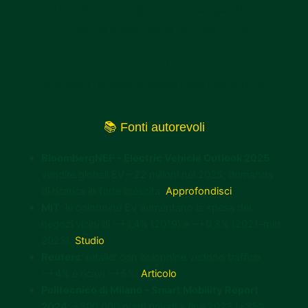
📍 Visibilità su Google Maps e navigatori EV
📈 Aumenti la spesa media dei clienti fino a
~+3%
🔁 Fidelizzi la clientela EV
♻ Migliori l’immagine green della tua attività
📚 Fonti autorevoli
BloombergNEF – Electric Vehicle Outlook 2025
:
vendite globali EV ~22 milioni nel 2025; domanda
di ricarica in forte crescita.
Approfondisci
MIT
: le colonnine EV aumentano la spesa dei
negozi vicini di ~+1,4% (2019) e ~+0,8% (2021–mid
2023).
Studio
Reuters
: retailer con colonnine vedono traffico
~+4% e ricavi ~+5%.
Articolo
Politecnico di Milano – Smart Mobility Report
2024
: ~500.000 punti privati a fine 2023 (+35%