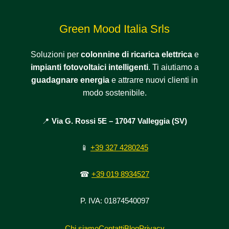
Green Mood Italia Srls
Soluzioni per
colonnine di ricarica elettrica
e
impianti fotovoltaici intelligenti
. Ti aiutiamo a
guadagnare energia
e attrarre nuovi clienti in
modo sostenibile.
📍
Via G. Rossi 5E – 17047 Valleggia (SV)
📱
+39 327 4280245
☎
+39 019 8934527
P. IVA: 01874540097
Chi siamo
Contatti
Blog
Privacy