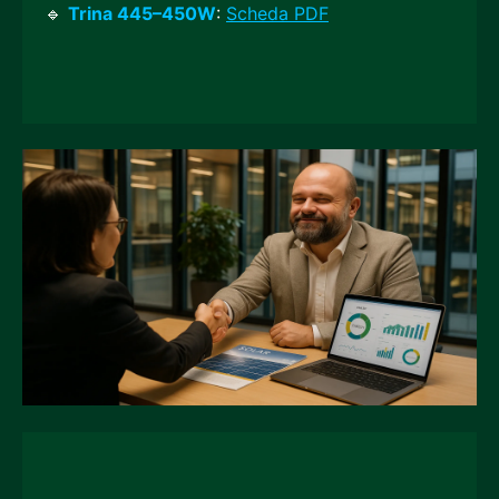
🔹
Trina 445–450W
:
Scheda PDF