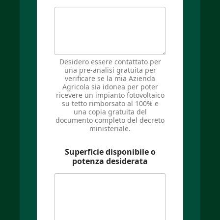
Desidero essere contattato per
una pre-analisi gratuita per
verificare se la mia Azienda
Agricola sia idonea per poter
ricevere un impianto fotovoltaico
su tetto rimborsato al 100% e
una copia gratuita del
documento completo del decreto
ministeriale.
Superficie disponibile o
potenza desiderata