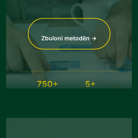
Zbuloni metodën →
750+
5+
kompani të ndjekura
burime institucionale
100%
transparencë