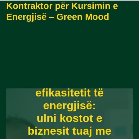
Kontraktor për Kursimin e
Energjisë – Green Mood
KONTRAKTUES I
PËRGJITHSHËM KOMBËTAR
Kontraktues i
përgjithshëm i
efikasitetit të
energjisë:
ulni kostot e
biznesit tuaj me