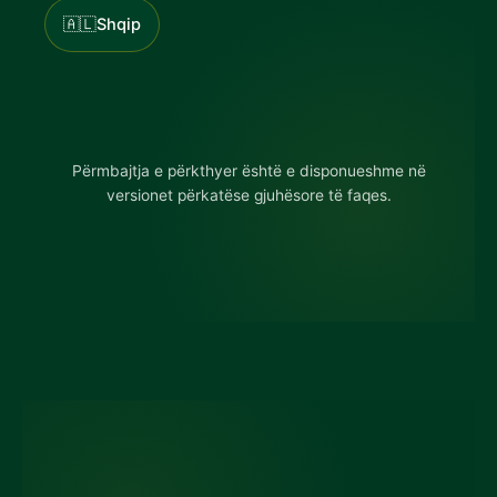
🇦🇱
Shqip
Përmbajtja e përkthyer është e disponueshme në
versionet përkatëse gjuhësore të faqes.