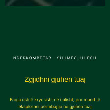
NDËRKOMBËTAR · SHUMËGJUHËSH
Zgjidhni gjuhën tuaj
Faqja është kryesisht në italisht, por mund të
eksploroni përmbajtje në gjuhën tuaj