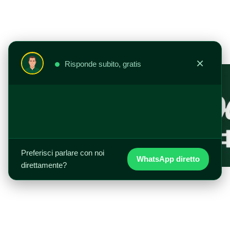
Vai
al
contenuto
×
Risponde subito, gratis
Preferisci parlare con noi
WhatsApp diretto
direttamente?