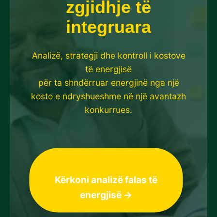
zgjidhje të
integruara
Analizë, strategji dhe kontroll i kostove
të energjisë
për ta shndërruar energjinë nga një
kosto e ndryshueshme në një avantazh
konkurrues.
Kërkoni analizë falas të
energjisë →