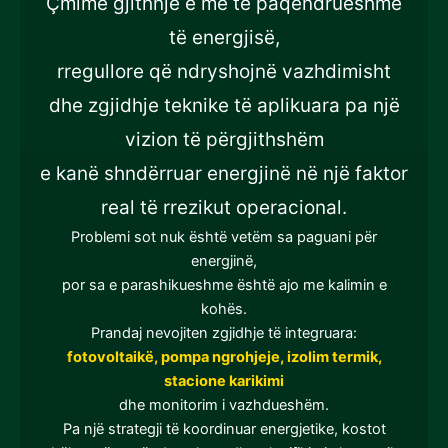
Çmime gjithnjë e më të paqëndrueshme
të energjisë,
rregullore që ndryshojnë vazhdimisht
dhe zgjidhje teknike të aplikuara pa një
vizion të përgjithshëm
e kanë shndërruar energjinë në një faktor
real të rrezikut operacional.
Problemi sot nuk është vetëm sa paguani për
energjinë,
por sa e parashikueshme është ajo me kalimin e
kohës.
Prandaj nevojiten zgjidhje të integruara:
fotovoltaikë, pompa ngrohjeje, izolim termik,
stacione karikimi
dhe monitorim i vazhdueshëm.
Pa një strategji të koordinuar energjetike, kostot