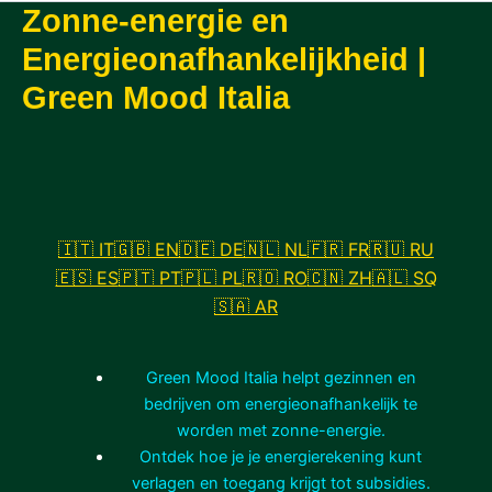
Zonne-energie en
Energieonafhankelijkheid |
Green Mood Italia
🇮🇹 IT
🇬🇧 EN
🇩🇪 DE
🇳🇱 NL
🇫🇷 FR
🇷🇺 RU
🇪🇸 ES
🇵🇹 PT
🇵🇱 PL
🇷🇴 RO
🇨🇳 ZH
🇦🇱 SQ
🇸🇦 AR
Green Mood Italia helpt gezinnen en
bedrijven om energieonafhankelijk te
worden met zonne-energie.
Ontdek hoe je je energierekening kunt
verlagen en toegang krijgt tot subsidies.