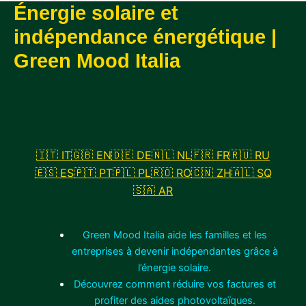
Énergie solaire et
indépendance énergétique |
Green Mood Italia
🇮🇹 IT
🇬🇧 EN
🇩🇪 DE
🇳🇱 NL
🇫🇷 FR
🇷🇺 RU
🇪🇸 ES
🇵🇹 PT
🇵🇱 PL
🇷🇴 RO
🇨🇳 ZH
🇦🇱 SQ
🇸🇦 AR
Green Mood Italia aide les familles et les
entreprises à devenir indépendantes grâce à
l’énergie solaire.
Découvrez comment réduire vos factures et
profiter des aides photovoltaïques.