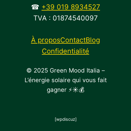
☎
+39 019 8934527
TVA : 01874540097
À propos
Contact
Blog
Confidentialité
© 2025 Green Mood Italia –
L’énergie solaire qui vous fait
gagner ⚡☀💰
[wpdiscuz]