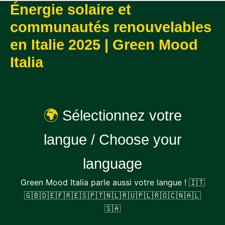
Énergie solaire et
communautés renouvelables
en Italie 2025 | Green Mood
Italia
🌍
Sélectionnez votre
langue / Choose your
language
Green Mood Italia parle aussi votre langue ! 🇮🇹
🇬🇧🇩🇪🇫🇷🇪🇸🇵🇹🇳🇱🇷🇺🇵🇱🇷🇴🇨🇳🇦🇱
🇸🇦