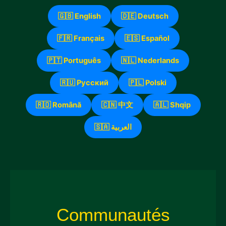
🇬🇧 English
🇩🇪 Deutsch
🇫🇷 Français
🇪🇸 Español
🇵🇹 Português
🇳🇱 Nederlands
🇷🇺 Русский
🇵🇱 Polski
🇷🇴 Română
🇨🇳 中文
🇦🇱 Shqip
🇸🇦 العربية
Communautés