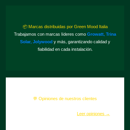
📦 Marcas distribuidas por Green Mood Italia
Trabajamos con marcas líderes como
Growatt, Trina
Solar, Jolywood
y más, garantizando calidad y
fiabilidad en cada instalación.
💬
Opiniones de nuestros clientes
Decenas de familias y empresas confían en nosotros
para su transición energética.
Leer opiniones →