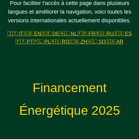
Pour faciliter l’accès à cette page dans plusieurs
langues et améliorer la navigation, voici toutes les
versions internationales actuellement disponibles.
🇮🇹 IT
🇬🇧 EN
🇩🇪 DE
🇳🇱 NL
🇫🇷 FR
🇷🇺 RU
🇪🇸 ES
🇵🇹 PT
🇵🇱 PL
🇷🇴 RO
🇨🇳 ZH
🇦🇱 SQ
🇸🇦 AR
Financement
Énergétique 2025