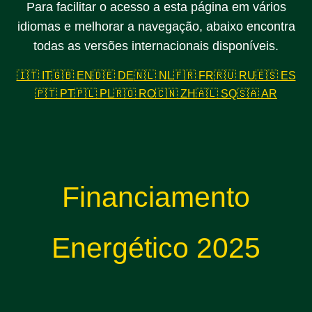
Para facilitar o acesso a esta página em vários
idiomas e melhorar a navegação, abaixo encontra
todas as versões internacionais disponíveis.
🇮🇹 IT
🇬🇧 EN
🇩🇪 DE
🇳🇱 NL
🇫🇷 FR
🇷🇺 RU
🇪🇸 ES
🇵🇹 PT
🇵🇱 PL
🇷🇴 RO
🇨🇳 ZH
🇦🇱 SQ
🇸🇦 AR
Financiamento
Energético 2025