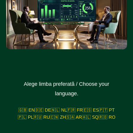
Alege limba preferată / Choose your
language.
🇬🇧 EN
🇩🇪 DE
🇳🇱 NL
🇫🇷 FR
🇪🇸 ES
🇵🇹 PT
🇵🇱 PL
🇷🇺 RU
🇨🇳 ZH
🇸🇦 AR
🇦🇱 SQ
🇷🇴 RO