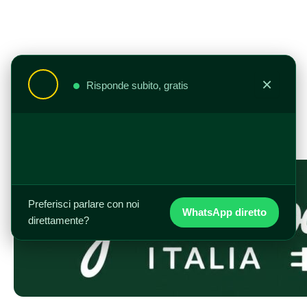
Vai
al
contenuto
×
Risponde subito, gratis
Preferisci parlare con noi
WhatsApp diretto
direttamente?