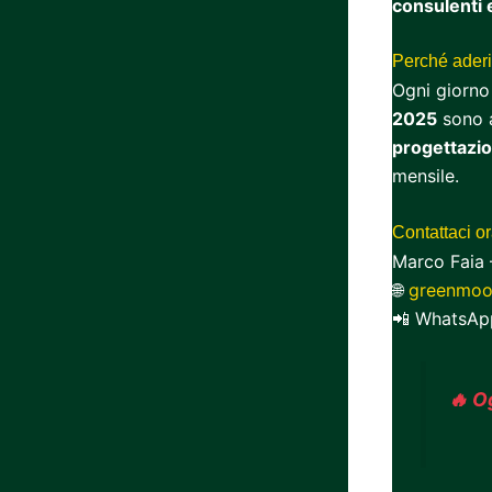
consulenti 
Perché aderi
Ogni giorno 
2025
sono a
progettazio
mensile.
Contattaci or
Marco Faia 
🌐
greenmoo
📲 WhatsApp
🔥 O