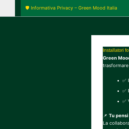
🛡️ Informativa Privacy – Green Mood Italia
Installatori 
Green Mood 
trasformare
✅ 
✅ 
✅ V
📌
Tu pensi 
La collabor