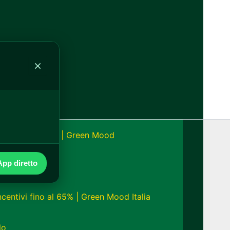
alia
×
onomia fino a 24h | Green Mood
pp diretto
ncentivi fino al 65% | Green Mood Italia
lo