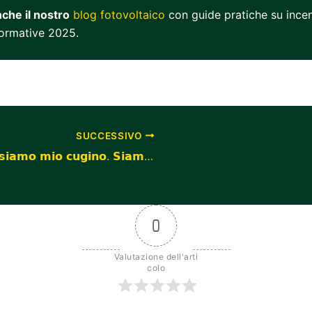
che il nostro
blog fotovoltaico
con guide pratiche su incen
normative 2025.
SUCCESSIVO
𝗡𝗼𝗻 𝘀𝗶𝗮𝗺𝗼 𝗺𝗶𝗼 𝗰𝘂𝗴𝗶𝗻𝗼. 𝗦𝗶𝗮𝗺𝗼 𝗚𝗿𝗲𝗲𝗻 𝗠𝗼𝗼𝗱. 🚫🔧⚡
0
Valutazione dell'arti
colo