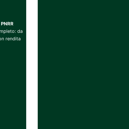
i
PNRR
ompleto: da
on rendita