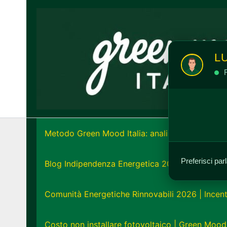
Vai
al
contenuto
L
R
Metodo Green Mood Italia: analisi e strategia e
Preferisci par
Blog Indipendenza Energetica 2026: Unisciti all
Comunità Energetiche Rinnovabili 2026 | Incent
Costo non installare fotovoltaico | Green Mood 