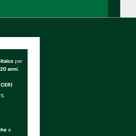
ltaico
per
 20 anni
.
 (CER)
0%
che
e