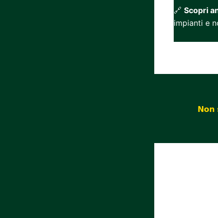
🔗
Scopri an
impianti e 
[wpdiscuz]